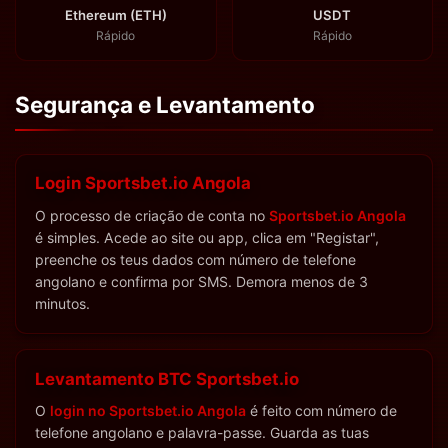
Ethereum (ETH)
USDT
Rápido
Rápido
Segurança e Levantamento
Login Sportsbet.io Angola
O processo de criação de conta no
Sportsbet.io Angola
é simples. Acede ao site ou app, clica em "Registar",
preenche os teus dados com número de telefone
angolano e confirma por SMS. Demora menos de 3
minutos.
Levantamento BTC Sportsbet.io
O
login no Sportsbet.io Angola
é feito com número de
telefone angolano e palavra-passe. Guarda as tuas