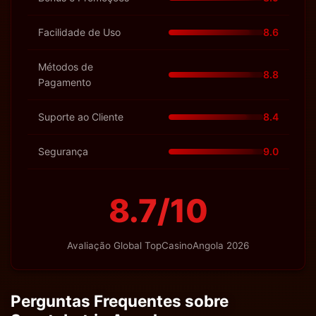
Facilidade de Uso
8.6
Métodos de
8.8
Pagamento
Suporte ao Cliente
8.4
Segurança
9.0
8.7/10
Avaliação Global TopCasinoAngola 2026
Perguntas Frequentes sobre